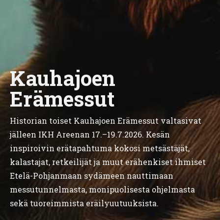
Kauhajoen
Erämessut
Historian toiset Kauhajoen Erämessut valtasivat
jälleen IKH Areenan 17.–19.7.2026. Kesän
inspiroivin erätapahtuma kokosi metsästäjät,
kalastajat, retkeilijät ja muut erähenkiset ihmiset
Etelä-Pohjanmaan sydämeen nauttimaan
messutunnelmasta, monipuolisesta ohjelmasta
sekä tuoreimmista eräilyuutuuksista.