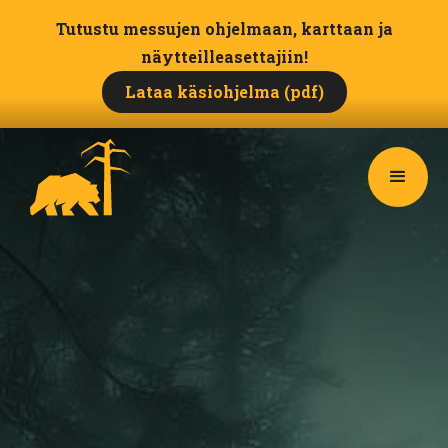
Tutustu messujen ohjelmaan, karttaan ja
näytteilleasettajiin!
Lataa käsiohjelma (pdf)