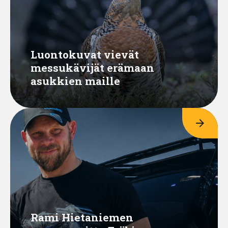
Luontokuvat vievät
messukävijät erämaan
asukkien maille
arrow_forward
Rami Hietaniemen