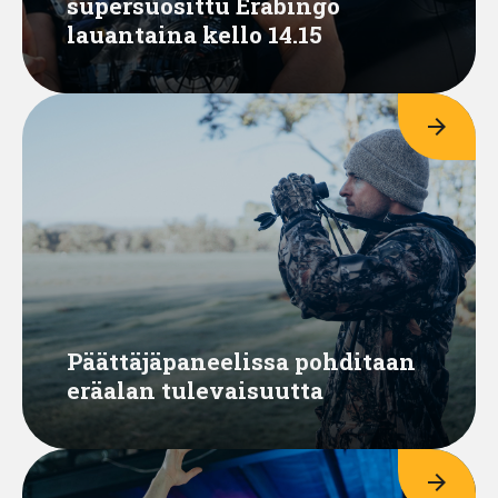
supersuosittu Eräbingo
lauantaina kello 14.15
arrow_forward
Päättäjäpaneelissa pohditaan
eräalan tulevaisuutta
arrow_forward