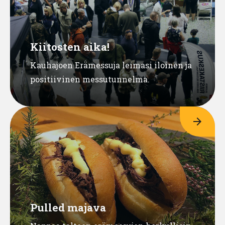
Kiitosten aika!
Kauhajoen Erämessuja leimasi iloinen ja
positiivinen messutunnelma.
arrow_forward
Pulled majava