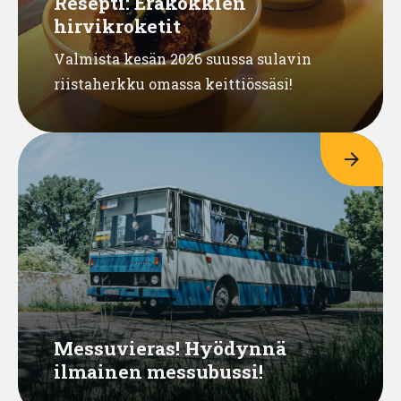
Resepti: Eräkokkien
hirvikroketit
Valmista kesän 2026 suussa sulavin
riistaherkku omassa keittiössäsi!
arrow_forward
Messuvieras! Hyödynnä
ilmainen messubussi!