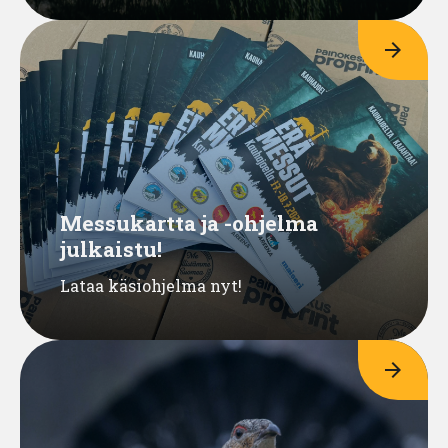
arrow_forward
Messukartta ja -ohjelma
julkaistu!
Lataa käsiohjelma nyt!
arrow_forward