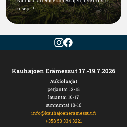
Nappaa talteen erämessujen herkullisin
resepti!
Kauhajoen Erämessut 17.-19.7.2026
Aukioloajat
perjantai 12-18
lauantai 10-17
sunnuntai 10-16
info@kauhajoeneramessut.fi
+358 50 334 3221