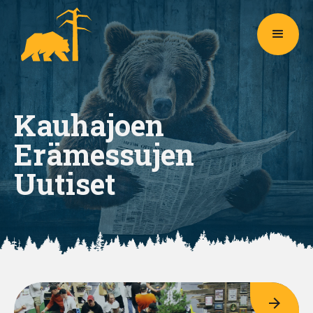
Kauhajoen
Erämessujen
Uutiset
arrow_forward