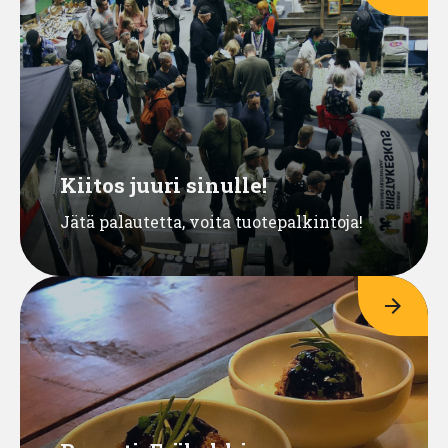
Kiitos juuri sinulle!
Jätä palautetta, voita tuotepalkintoja!
arrow_forward