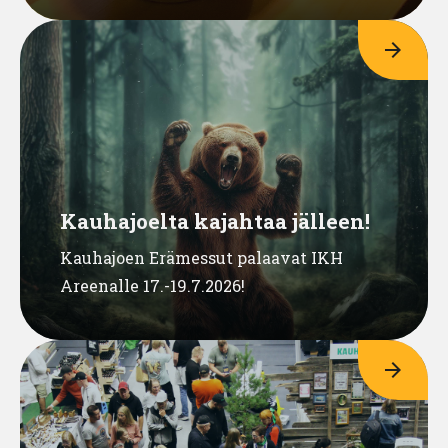
arrow_forward
Kauhajoelta kajahtaa jälleen!
Kauhajoen Erämessut palaavat IKH
Areenalle 17.-19.7.2026!
arrow_forward