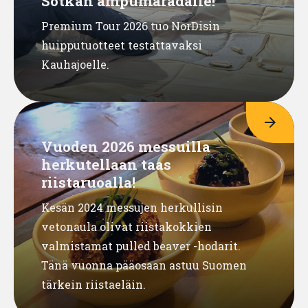
Sotkan ampumaradalle!
Premium Tour 2026 tuo NorDisin
huipputuotteet testattavaksi
Kauhajoelle.
arrow_forward
Vuoden 2026 messuilla
herkutellaan taas
riistaruoalla!
Kesän 2024 messujen herkullisin
vetonaula olivat riistakokkien
valmistamat pulled beaver -hodarit.
Tänä vuonna pääosaan astuu Suomen
tärkein riistaeläin.