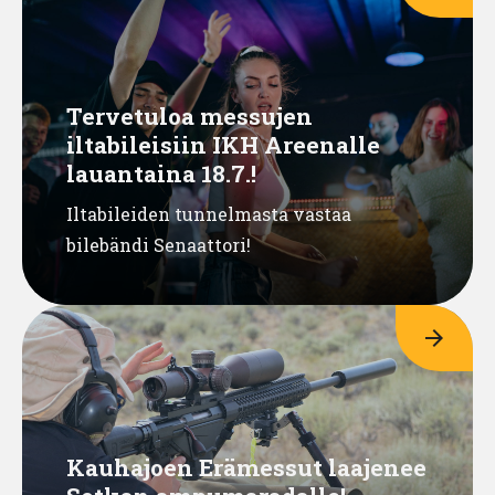
Tervetuloa messujen
iltabileisiin IKH Areenalle
lauantaina 18.7.!
Iltabileiden tunnelmasta vastaa
bilebändi Senaattori!
arrow_forward
Kauhajoen Erämessut laajenee